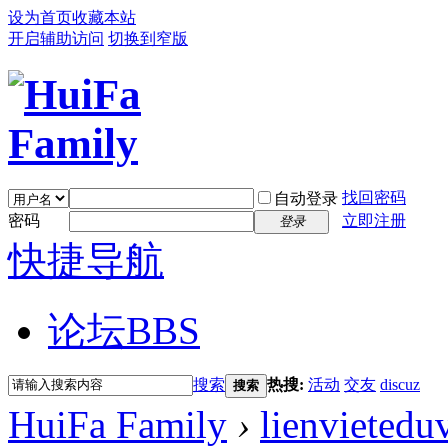
设为首页
收藏本站
开启辅助访问
切换到窄版
找回密码
自动登录
密码
立即注册
登录
快捷导航
论坛
BBS
搜索
热搜:
活动
交友
discuz
搜索
HuiFa Family
›
lienvietedu