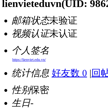
lienvieteduvn
(UID: 986
邮箱状态
未验证
视频认证
未认证
个人签名
https://lienviet.edu.vn/
统计信息
好友数 0
|
回帖
性别
保密
生日
-