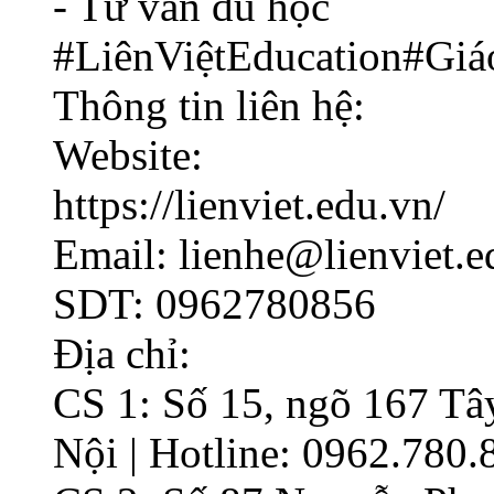
- Tư vấn du học
#LiênViệtEducation#Gi
Thông tin liên hệ:
Website:
https://lienviet.edu.vn/
Email: lienhe@lienviet.e
SDT: 0962780856
Địa chỉ:
CS 1: Số 15, ngõ 167 Tâ
Nội | Hotline: 0962.780.