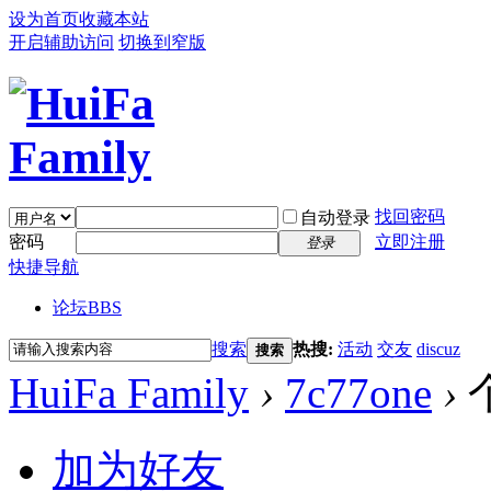
设为首页
收藏本站
开启辅助访问
切换到窄版
找回密码
自动登录
密码
立即注册
登录
快捷导航
论坛
BBS
搜索
热搜:
活动
交友
discuz
搜索
HuiFa Family
›
7c77one
›
加为好友