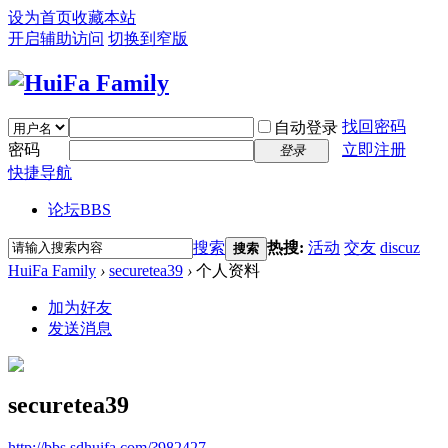
设为首页
收藏本站
开启辅助访问
切换到窄版
找回密码
自动登录
密码
立即注册
登录
快捷导航
论坛
BBS
搜索
热搜:
活动
交友
discuz
搜索
HuiFa Family
›
securetea39
›
个人资料
加为好友
发送消息
securetea39
http://bbs.sdhuifa.com/?982427