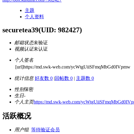
主题
个人资料
securetea39
(UID: 982427)
邮箱状态
未验证
视频认证
未认证
个人签名
[url]https://md.swk-web.com/ycWtgUiiSFmqMbGd0IVpmw
统计信息
好友数 0
|
回帖数 0
|
主题数 0
性别
保密
生日
-
个人主页
https://md.swk-web.com/ycWtgUiiSFmqMbGd0IV
活跃概况
用户组
等待验证会员