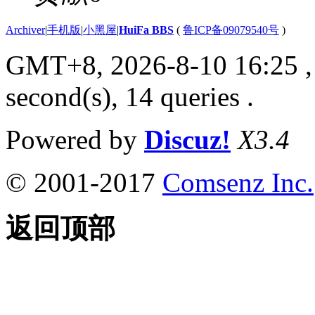
Archiver
|
手机版
|
小黑屋
|
HuiFa BBS
(
鲁ICP备09079540号
)
GMT+8, 2026-8-10 16:25
,
second(s), 14 queries .
Powered by
Discuz!
X3.4
© 2001-2017
Comsenz Inc.
返回顶部