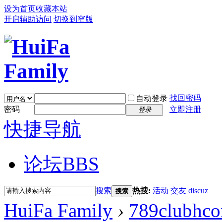
设为首页
收藏本站
开启辅助访问
切换到窄版
找回密码
自动登录
密码
立即注册
登录
快捷导航
论坛
BBS
搜索
热搜:
活动
交友
discuz
搜索
HuiFa Family
›
789clubhc