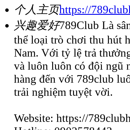
个人主页
https://789clu
兴趣爱好
789Club Là sân
thể loại trò chơi thu hút 
Nam. Với tỷ lệ trả thưởn
và luôn luôn có đội ngũ 
hàng đến với 789club lu
trải nghiệm tuyệt vời.
Website: https://789club