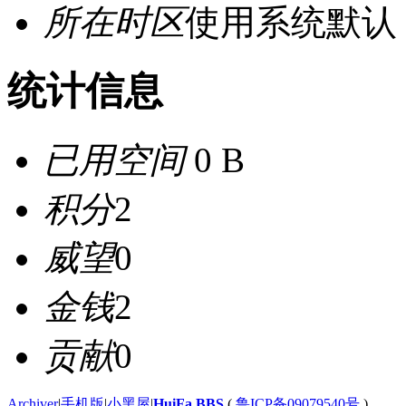
所在时区
使用系统默认
统计信息
已用空间
0 B
积分
2
威望
0
金钱
2
贡献
0
Archiver
|
手机版
|
小黑屋
|
HuiFa BBS
(
鲁ICP备09079540号
)