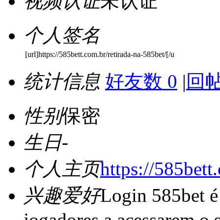
视频认证
未认证
个人签名
[url]https://585bett.com.br/retirada-na-585bet/[/u
统计信息
好友数 0
|
回帖
性别
保密
生日
-
个人主页
https://585bett
兴趣爱好
Login 585bet é
jogadores a acessarem o s