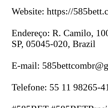
Website: https://585bett.
Endereço: R. Camilo, 10
SP, 05045-020, Brazil
E-mail: 585bettcombr@
Telefone: 55 11 98265-4