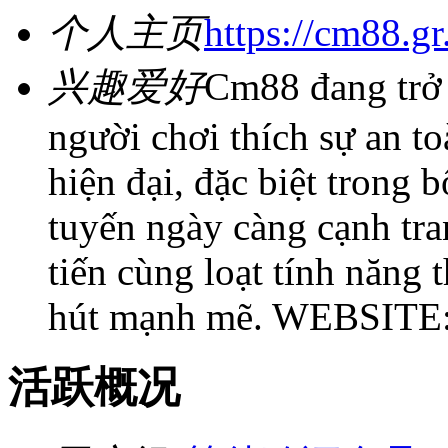
个人主页
https://cm88.g
兴趣爱好
Cm88 đang trở 
người chơi thích sự an toà
hiện đại, đặc biệt trong 
tuyến ngày càng cạnh tra
tiến cùng loạt tính năng
hút mạnh mẽ. WEBSITE: 
活跃概况