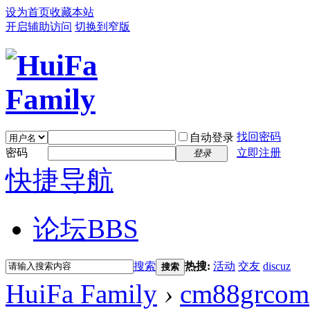
设为首页
收藏本站
开启辅助访问
切换到窄版
找回密码
自动登录
密码
立即注册
登录
快捷导航
论坛
BBS
搜索
热搜:
活动
交友
discuz
搜索
HuiFa Family
›
cm88grcom