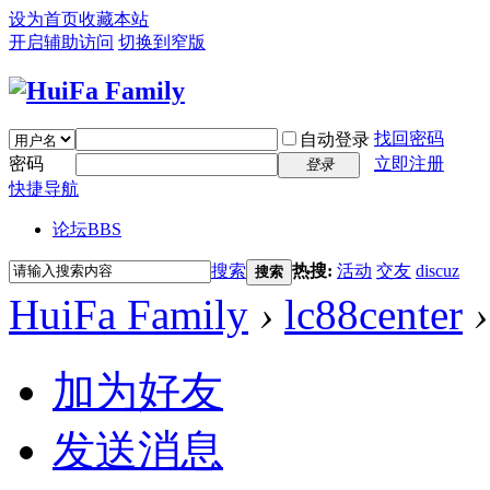
设为首页
收藏本站
开启辅助访问
切换到窄版
找回密码
自动登录
密码
立即注册
登录
快捷导航
论坛
BBS
搜索
热搜:
活动
交友
discuz
搜索
HuiFa Family
›
lc88center
›
加为好友
发送消息