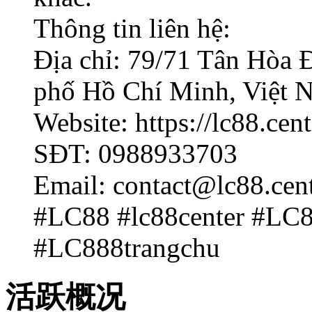
Thông tin liên hệ:
Địa chỉ: 79/71 Tân Hòa 
phố Hồ Chí Minh, Việt 
Website: https://lc88.cent
SĐT: 0988933703
Email: contact@lc88.cen
#LC88 #lc88center #LC
#LC888trangchu
活跃概况