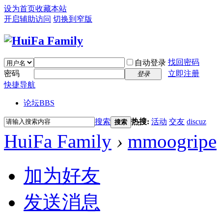
设为首页
收藏本站
开启辅助访问
切换到窄版
找回密码
自动登录
密码
立即注册
登录
快捷导航
论坛
BBS
搜索
热搜:
活动
交友
discuz
搜索
HuiFa Family
›
mmoogripe
加为好友
发送消息