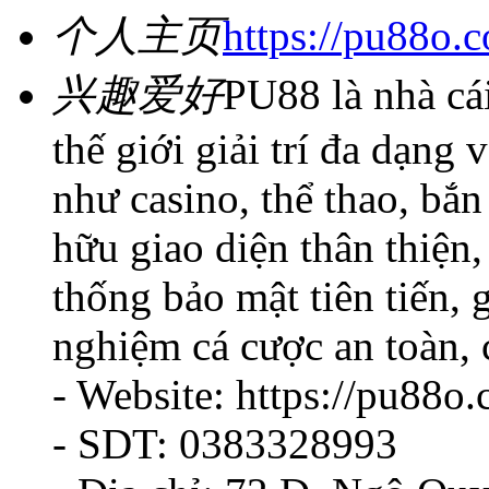
个人主页
https://pu88o.
兴趣爱好
PU88 là nhà cá
thế giới giải trí đa dạng
như casino, thể thao, bắn
hữu giao diện thân thiện
thống bảo mật tiên tiến, 
nghiệm cá cược an toàn,
- Website: https://pu88o
- SDT: 0383328993