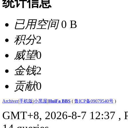
统计信息
已用空间
0 B
积分
2
威望
0
金钱
2
贡献
0
Archiver
|
手机版
|
小黑屋
|
HuiFa BBS
(
鲁ICP备09079540号
)
GMT+8, 2026-8-7 12:37
, 