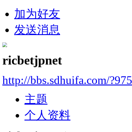
加为好友
发送消息
ricbetjpnet
http://bbs.sdhuifa.com/?97
主题
个人资料