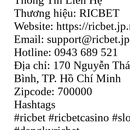
Thương hiệu: RICBET
Website: https://ricbet.jp.
Email: support@ricbet.jp
Hotline: 0943 689 521
Địa chỉ: 170 Nguyễn Thá
Bình, TP. Hồ Chí Minh
Zipcode: 700000
Hashtags
#ricbet #ricbetcasino #sl