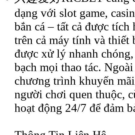
dạng với slot game, casin
bắn cá – tất cả được tíc
trên cả máy tính và thiết
được xử lý nhanh chóng,
bạch mọi thao tác. Ngoà
chương trình khuyến mãi
người chơi quen thuộc, c
hoạt động 24/7 để đảm bả
Thông Tin Liên Hệ