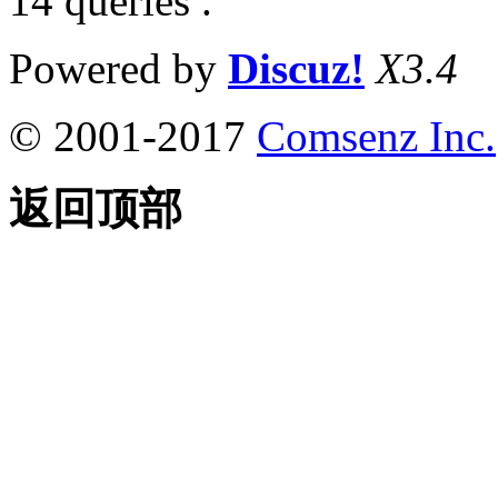
14 queries .
Powered by
Discuz!
X3.4
© 2001-2017
Comsenz Inc.
返回顶部