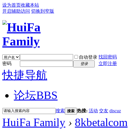
设为首页
收藏本站
开启辅助访问
切换到窄版
找回密码
自动登录
密码
立即注册
登录
快捷导航
论坛
BBS
搜索
热搜:
活动
交友
discuz
搜索
HuiFa Family
›
8kbetalcom