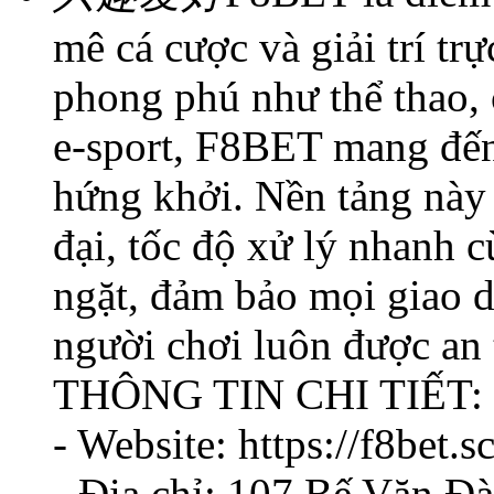
mê cá cược và giải trí tr
phong phú như thể thao, c
e-sport, F8BET mang đến
hứng khởi. Nền tảng này 
đại, tốc độ xử lý nhanh 
ngặt, đảm bảo mọi giao d
người chơi luôn được an 
THÔNG TIN CHI TIẾT:
- Website: https://f8bet.s
- Địa chỉ: 107 Bế Văn Đ