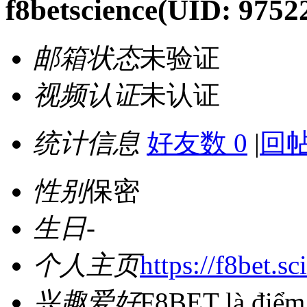
f8betscience
(UID: 9752
邮箱状态
未验证
视频认证
未认证
统计信息
好友数 0
|
回帖
性别
保密
生日
-
个人主页
https://f8bet.sc
兴趣爱好
F8BET là điểm