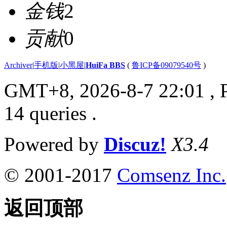
金钱
2
贡献
0
Archiver
|
手机版
|
小黑屋
|
HuiFa BBS
(
鲁ICP备09079540号
)
GMT+8, 2026-8-7 22:01
, 
14 queries .
Powered by
Discuz!
X3.4
© 2001-2017
Comsenz Inc.
返回顶部