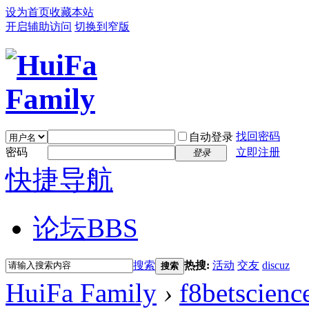
设为首页
收藏本站
开启辅助访问
切换到窄版
找回密码
自动登录
密码
立即注册
登录
快捷导航
论坛
BBS
搜索
热搜:
活动
交友
discuz
搜索
HuiFa Family
›
f8betscienc