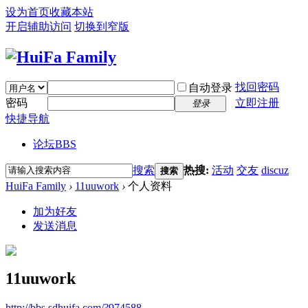
设为首页
收藏本站
开启辅助访问
切换到窄版
找回密码
自动登录
密码
立即注册
登录
快捷导航
论坛
BBS
搜索
热搜:
活动
交友
discuz
搜索
HuiFa Family
›
11uuwork
›
个人资料
加为好友
发送消息
11uuwork
http://bbs.sdhuifa.com/?974588