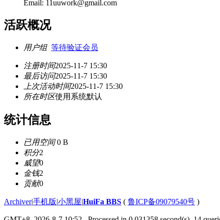
Email: 11uuwork@gmail.com
活跃概况
用户组
等待验证会员
注册时间
2025-11-7 15:30
最后访问
2025-11-7 15:30
上次活动时间
2025-11-7 15:30
所在时区
使用系统默认
统计信息
已用空间
0 B
积分
2
威望
0
金钱
2
贡献
0
Archiver
|
手机版
|
小黑屋
|
HuiFa BBS
(
鲁ICP备09079540号
)
GMT+8, 2026-8-7 10:52
, Processed in 0.031358 second(s), 14 querie