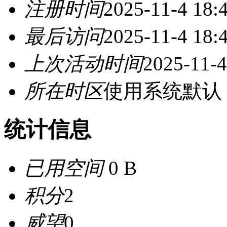
注册时间
2025-11-4 18:
最后访问
2025-11-4 18:
上次活动时间
2025-11-4
所在时区
使用系统默认
统计信息
已用空间
0 B
积分
2
威望
0