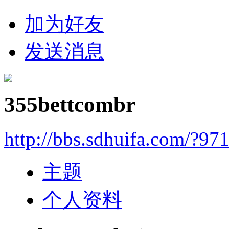
加为好友
发送消息
355bettcombr
http://bbs.sdhuifa.com/?97
主题
个人资料