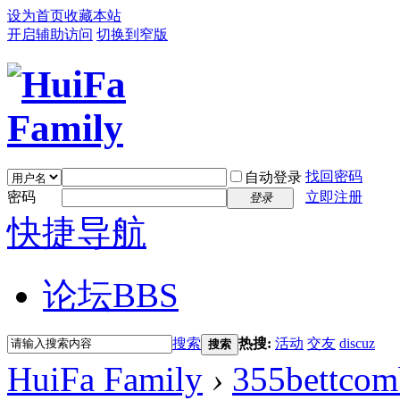
设为首页
收藏本站
开启辅助访问
切换到窄版
找回密码
自动登录
密码
立即注册
登录
快捷导航
论坛
BBS
搜索
热搜:
活动
交友
discuz
搜索
HuiFa Family
›
355bettcom