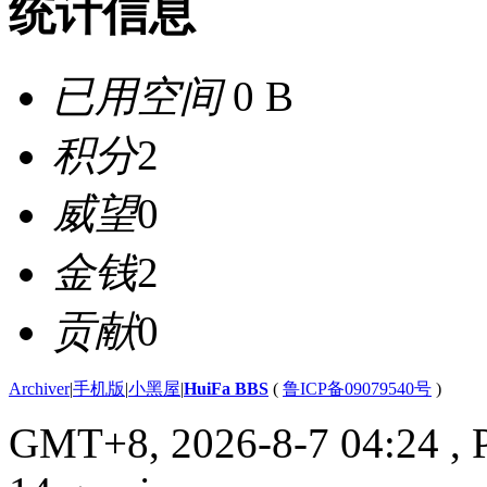
统计信息
已用空间
0 B
积分
2
威望
0
金钱
2
贡献
0
Archiver
|
手机版
|
小黑屋
|
HuiFa BBS
(
鲁ICP备09079540号
)
GMT+8, 2026-8-7 04:24
, 