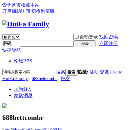
设为首页
收藏本站
开启辅助访问
切换到窄版
找回密码
自动登录
密码
立即注册
登录
快捷导航
论坛
BBS
搜索
热搜:
活动
交友
discuz
搜索
HuiFa Family
›
688bettcombr
›
好友
加为好友
发送消息
688bettcombr
http://bbs.sdhuifa.com/?1189313