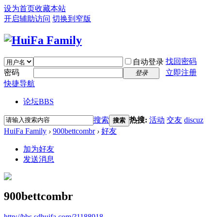
设为首页
收藏本站
开启辅助访问
切换到窄版
找回密码
自动登录
密码
立即注册
登录
快捷导航
论坛
BBS
搜索
热搜:
活动
交友
discuz
搜索
HuiFa Family
›
900bettcombr
›
好友
加为好友
发送消息
900bettcombr
http://bbs.sdhuifa.com/?1188918