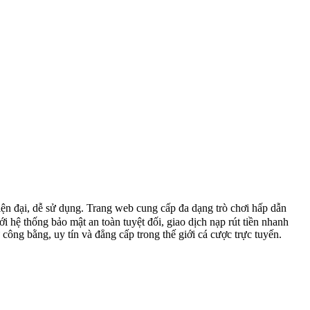
hiện đại, dễ sử dụng. Trang web cung cấp đa dạng trò chơi hấp dẫn
ới hệ thống bảo mật an toàn tuyệt đối, giao dịch nạp rút tiền nhanh
ông bằng, uy tín và đẳng cấp trong thế giới cá cược trực tuyến.