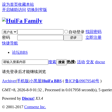
设为首页
收藏本站
开启辅助访问
切换到窄版
找回密码
自动登录
密码
立即注册
登录
快捷导航
论坛
BBS
搜索
热搜:
活动
交友
discuz
搜索
请先登录后才能继续浏览
Archiver
|
手机版
|
小黑屋
|
HuiFa BBS
(
鲁ICP备09079540号
)
GMT+8, 2026-8-9 01:32
, Processed in 0.017958 second(s), 5 queries
Powered by
Discuz!
X3.4
© 2001-2017
Comsenz Inc.