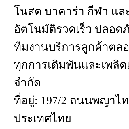
โนสด บาคาร่า กีฬา แ
อัตโนมัติรวดเร็ว ปลอดภ
ทีมงานบริการลูกค้าตลอด 
ทุกการเดิมพันและเพลิด
จำกัด
ที่อยู่: 197/2 ถนนพญาไ
ประเทศไทย