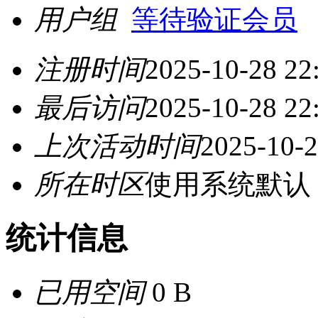
用户组
等待验证会员
注册时间
2025-10-28 22
最后访问
2025-10-28 22
上次活动时间
2025-10-2
所在时区
使用系统默认
统计信息
已用空间
0 B