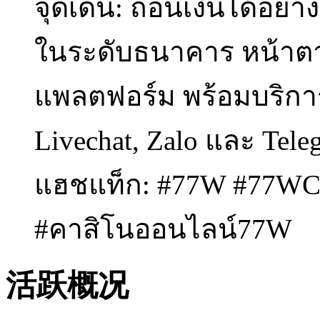
จุดเด่น: ถอนเงินได้อย่
ในระดับธนาคาร หน้าตาเ
แพลตฟอร์ม พร้อมบริการ
Livechat, Zalo และ Tele
แฮชแท็ก: #77W #77WCl
#คาสิโนออนไลน์77W
活跃概况