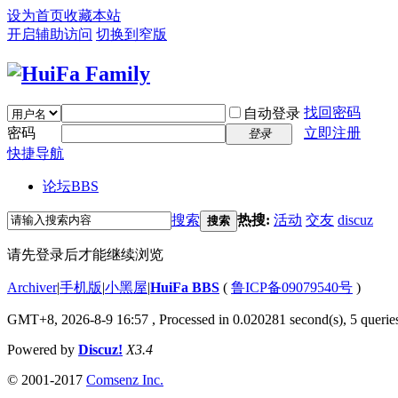
设为首页
收藏本站
开启辅助访问
切换到窄版
找回密码
自动登录
密码
立即注册
登录
快捷导航
论坛
BBS
搜索
热搜:
活动
交友
discuz
搜索
请先登录后才能继续浏览
Archiver
|
手机版
|
小黑屋
|
HuiFa BBS
(
鲁ICP备09079540号
)
GMT+8, 2026-8-9 16:57
, Processed in 0.020281 second(s), 5 queries
Powered by
Discuz!
X3.4
© 2001-2017
Comsenz Inc.