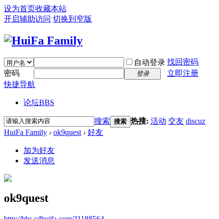
设为首页
收藏本站
开启辅助访问
切换到窄版
找回密码
自动登录
密码
立即注册
登录
快捷导航
论坛
BBS
搜索
热搜:
活动
交友
discuz
搜索
HuiFa Family
›
ok9quest
›
好友
加为好友
发送消息
ok9quest
http://bbs.sdhuifa.com/?1188564