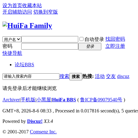
设为首页
收藏本站
开启辅助访问
切换到窄版
找回密码
自动登录
密码
立即注册
登录
快捷导航
论坛
BBS
搜索
热搜:
活动
交友
discuz
搜索
请先登录后才能继续浏览
Archiver
|
手机版
|
小黑屋
|
HuiFa BBS
(
鲁ICP备09079540号
)
GMT+8, 2026-8-6 08:33
, Processed in 0.017816 second(s), 5 queries
Powered by
Discuz!
X3.4
© 2001-2017
Comsenz Inc.