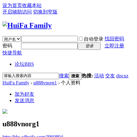
设为首页
收藏本站
开启辅助访问
切换到窄版
找回密码
自动登录
密码
立即注册
登录
快捷导航
论坛
BBS
搜索
热搜:
活动
交友
discuz
搜索
HuiFa Family
›
u888vnorg1
›
个人资料
加为好友
发送消息
u888vnorg1
http://bbs.sdhuifa.com/?960894