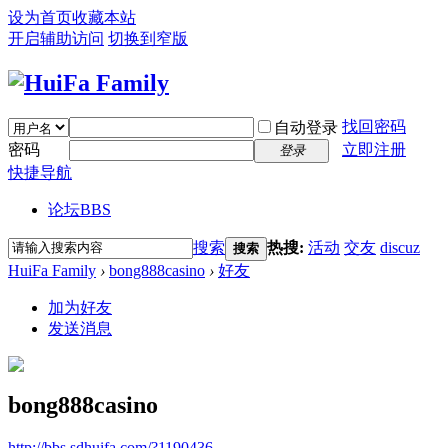
设为首页
收藏本站
开启辅助访问
切换到窄版
找回密码
自动登录
密码
立即注册
登录
快捷导航
论坛
BBS
搜索
热搜:
活动
交友
discuz
搜索
HuiFa Family
›
bong888casino
›
好友
加为好友
发送消息
bong888casino
http://bbs.sdhuifa.com/?1190436