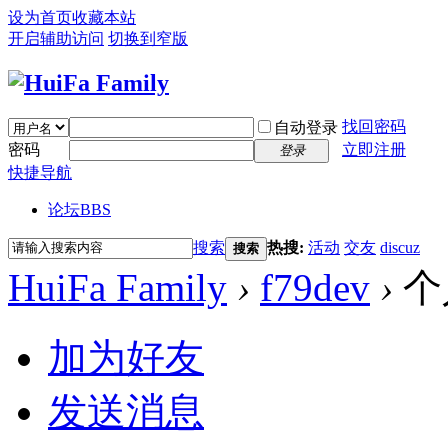
设为首页
收藏本站
开启辅助访问
切换到窄版
找回密码
自动登录
密码
立即注册
登录
快捷导航
论坛
BBS
搜索
热搜:
活动
交友
discuz
搜索
HuiFa Family
›
f79dev
›
个
加为好友
发送消息