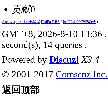
贡献
0
Archiver
|
手机版
|
小黑屋
|
HuiFa BBS
(
鲁ICP备09079540号
)
GMT+8, 2026-8-10 13:36
,
second(s), 14 queries .
Powered by
Discuz!
X3.4
© 2001-2017
Comsenz Inc.
返回顶部