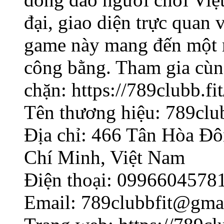
đại, giao diện trực quan 
game này mang đến một m
công bằng. Tham gia cùn
chặn: https://789clubb.fit
Tên thương hiệu: 789clu
Địa chỉ: 466 Tân Hòa Đô
Chí Minh, Việt Nam
Điện thoại: 0996604578
Email: 789clubbfit@gma