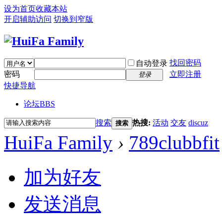
设为首页
收藏本站
开启辅助访问
切换到窄版
找回密码
自动登录
密码
立即注册
登录
快捷导航
论坛
BBS
搜索
热搜:
活动
交友
discuz
搜索
HuiFa Family
›
789clubbfit
加为好友
发送消息