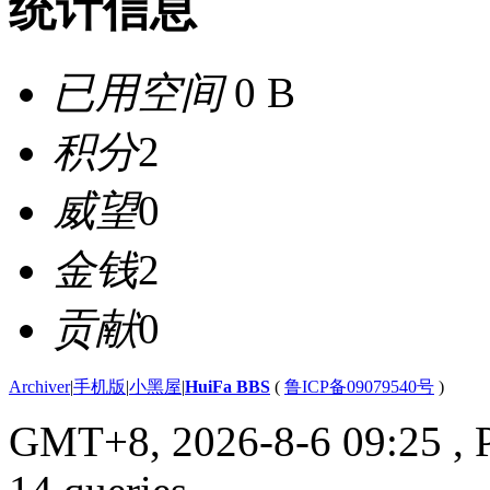
统计信息
已用空间
0 B
积分
2
威望
0
金钱
2
贡献
0
Archiver
|
手机版
|
小黑屋
|
HuiFa BBS
(
鲁ICP备09079540号
)
GMT+8, 2026-8-6 09:25
, 