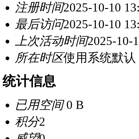
注册时间
2025-10-10 13
最后访问
2025-10-10 13
上次活动时间
2025-10-1
所在时区
使用系统默认
统计信息
已用空间
0 B
积分
2
威望
0