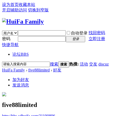
设为首页
收藏本站
开启辅助访问
切换到窄版
找回密码
自动登录
密码
立即注册
登录
快捷导航
论坛
BBS
搜索
热搜:
活动
交友
discuz
搜索
HuiFa Family
›
five88limited
›
好友
加为好友
发送消息
five88limited
http://bbs.sdhuifa.com/?1190896