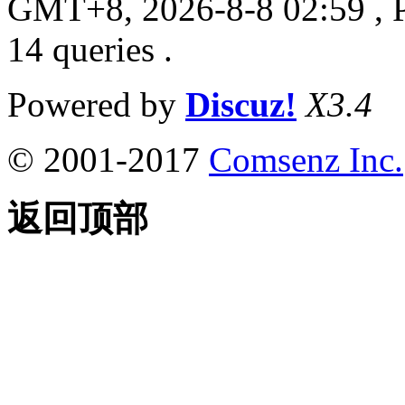
GMT+8, 2026-8-8 02:59
, 
14 queries .
Powered by
Discuz!
X3.4
© 2001-2017
Comsenz Inc.
返回顶部