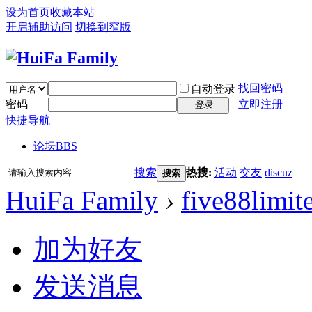
设为首页
收藏本站
开启辅助访问
切换到窄版
找回密码
自动登录
密码
立即注册
登录
快捷导航
论坛
BBS
搜索
热搜:
活动
交友
discuz
搜索
HuiFa Family
›
five88limit
加为好友
发送消息