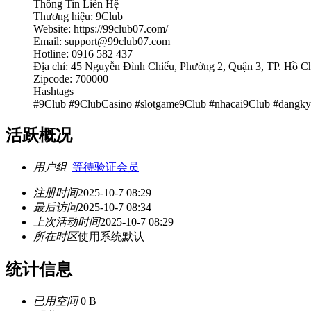
Thông Tin Liên Hệ
Thương hiệu: 9Club
Website: https://99club07.com/
Email: support@99club07.com
Hotline: 0916 582 437
Địa chỉ: 45 Nguyễn Đình Chiểu, Phường 2, Quận 3, TP. Hồ C
Zipcode: 700000
Hashtags
#9Club #9ClubCasino #slotgame9Club #nhacai9Club #dangk
活跃概况
用户组
等待验证会员
注册时间
2025-10-7 08:29
最后访问
2025-10-7 08:34
上次活动时间
2025-10-7 08:29
所在时区
使用系统默认
统计信息
已用空间
0 B