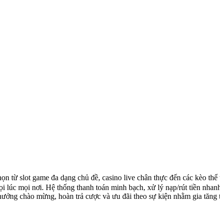
ọn từ slot game đa dạng chủ đề, casino live chân thực đến các kèo thể 
mọi lúc mọi nơi. Hệ thống thanh toán minh bạch, xử lý nạp/rút tiền nha
ưởng chào mừng, hoàn trả cược và ưu đãi theo sự kiện nhằm gia tăng 