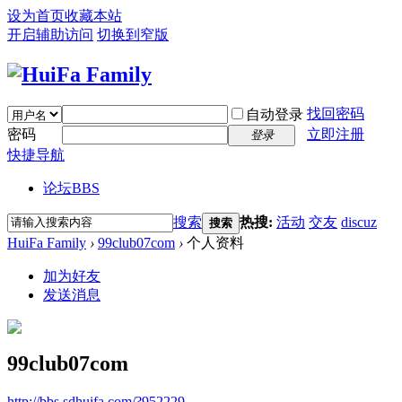
设为首页
收藏本站
开启辅助访问
切换到窄版
找回密码
自动登录
密码
立即注册
登录
快捷导航
论坛
BBS
搜索
热搜:
活动
交友
discuz
搜索
HuiFa Family
›
99club07com
›
个人资料
加为好友
发送消息
99club07com
http://bbs.sdhuifa.com/?952229