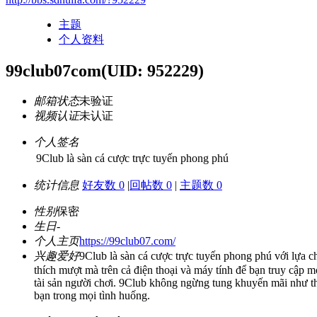
主题
个人资料
99club07com
(UID: 952229)
邮箱状态
未验证
视频认证
未认证
个人签名
9Club là sàn cá cược trực tuyến phong phú
统计信息
好友数 0
|
回帖数 0
|
主题数 0
性别
保密
生日
-
个人主页
https://99club07.com/
兴趣爱好
9Club là sàn cá cược trực tuyến phong phú với lựa ch
thích mượt mà trên cả điện thoại và máy tính để bạn truy cập 
tài sản người chơi. 9Club không ngừng tung khuyến mãi như th
bạn trong mọi tình huống.