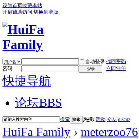
设为首页
收藏本站
开启辅助访问
切换到窄版
找回密码
自动登录
密码
立即注册
登录
快捷导航
论坛
BBS
搜索
热搜:
活动
交友
discuz
搜索
HuiFa Family
›
meterzoo76