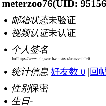
meterzoo76
(UID: 95156
邮箱状态
未验证
视频认证
未认证
个人签名
[url]https://www.udrpsearch.com/user/bronzeriddle0
统计信息
好友数 0
|
回帖
性别
保密
生日
-