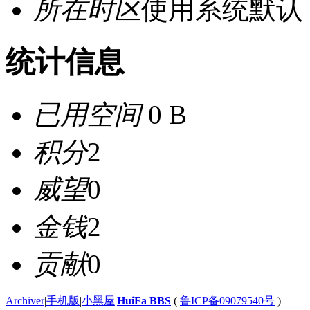
所在时区
使用系统默认
统计信息
已用空间
0 B
积分
2
威望
0
金钱
2
贡献
0
Archiver
|
手机版
|
小黑屋
|
HuiFa BBS
(
鲁ICP备09079540号
)