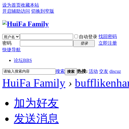
设为首页
收藏本站
开启辅助访问
切换到窄版
找回密码
自动登录
密码
立即注册
登录
快捷导航
论坛
BBS
搜索
热搜:
活动
交友
discuz
搜索
HuiFa Family
›
bufflikenh
加为好友
发送消息