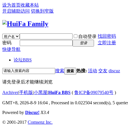
设为首页
收藏本站
开启辅助访问
切换到窄版
找回密码
自动登录
密码
立即注册
登录
快捷导航
论坛
BBS
搜索
热搜:
活动
交友
discuz
搜索
请先登录后才能继续浏览
Archiver
|
手机版
|
小黑屋
|
HuiFa BBS
(
鲁ICP备09079540号
)
GMT+8, 2026-8-9 16:04
, Processed in 0.022504 second(s), 5 queries
Powered by
Discuz!
X3.4
© 2001-2017
Comsenz Inc.