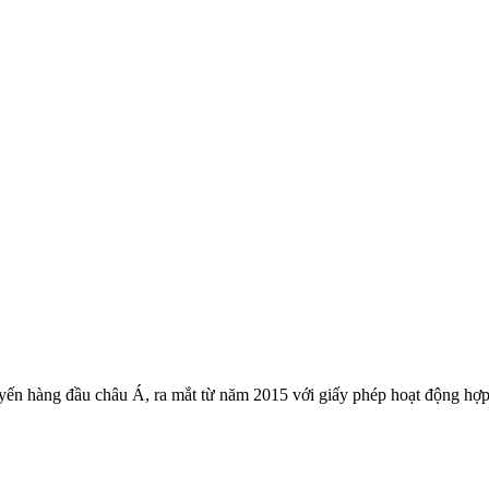
yến hàng đầu châu Á, ra mắt từ năm 2015 với giấy phép hoạt động hợp