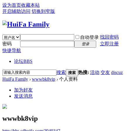
设为首页
收藏本站
开启辅助访问
切换到窄版
找回密码
自动登录
密码
立即注册
登录
快捷导航
论坛
BBS
搜索
热搜:
活动
交友
discuz
搜索
HuiFa Family
›
wwwbk8vip
›
个人资料
加为好友
发送消息
wwwbk8vip
http://bbs.sdhuifa.com/?949347