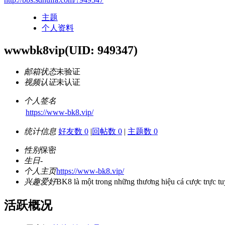
主题
个人资料
wwwbk8vip
(UID: 949347)
邮箱状态
未验证
视频认证
未认证
个人签名
https://www-bk8.vip/
统计信息
好友数 0
|
回帖数 0
|
主题数 0
性别
保密
生日
-
个人主页
https://www-bk8.vip/
兴趣爱好
BK8 là một trong những thương hiệu cá cược trực tu
活跃概况