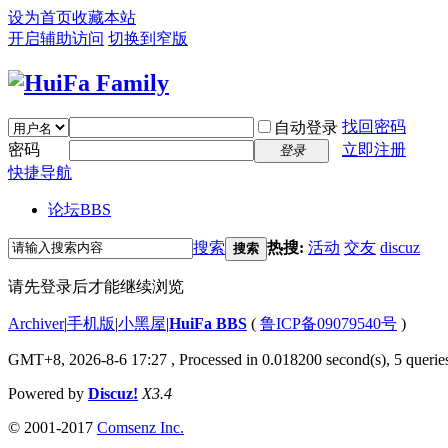
设为首页
收藏本站
开启辅助访问
切换到窄版
找回密码
自动登录
密码
立即注册
登录
快捷导航
论坛
BBS
搜索
热搜:
活动
交友
discuz
搜索
请先登录后才能继续浏览
Archiver
|
手机版
|
小黑屋
|
HuiFa BBS
(
鲁ICP备09079540号
)
GMT+8, 2026-8-6 17:27
, Processed in 0.018200 second(s), 5 queries
Powered by
Discuz!
X3.4
© 2001-2017
Comsenz Inc.