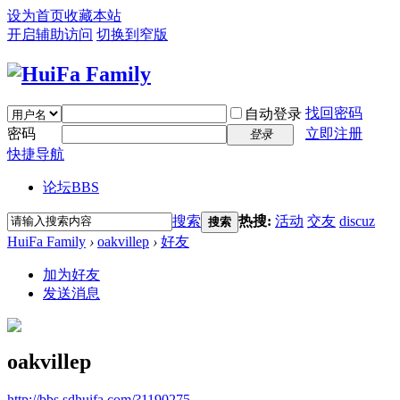
设为首页
收藏本站
开启辅助访问
切换到窄版
找回密码
自动登录
密码
立即注册
登录
快捷导航
论坛
BBS
搜索
热搜:
活动
交友
discuz
搜索
HuiFa Family
›
oakvillep
›
好友
加为好友
发送消息
oakvillep
http://bbs.sdhuifa.com/?1190275