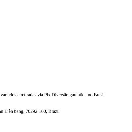
ariados e retiradas via Pix Diversão garantida no Brasil
ận Liên bang, 70292-100, Brazil