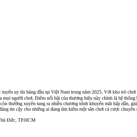
 tuyến uy tín hàng đầu tại Việt Nam trong năm 2025. Với kho trò chơi p
a mọi người chơi. Điểm nổi bật của thương hiệu này chính là hệ thống b
òn thường xuyên tung ra nhiều chương trình khuyến mãi hấp dẫn, giúp
đáng tin cậy cho những ai đang tìm kiếm một sân chơi cá cược chuyên 
 Thủ Đức, TP.HCM