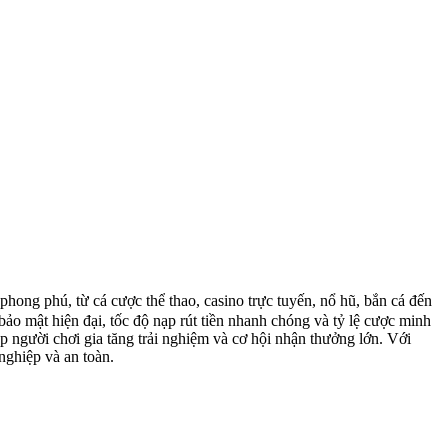
hong phú, từ cá cược thể thao, casino trực tuyến, nổ hũ, bắn cá đến
ảo mật hiện đại, tốc độ nạp rút tiền nhanh chóng và tỷ lệ cược minh
 người chơi gia tăng trải nghiệm và cơ hội nhận thưởng lớn. Với
nghiệp và an toàn.