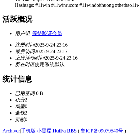
Hashtags: #11win #11winrucom #11windoithuong #thethao11
活跃概况
用户组
等待验证会员
注册时间
2025-9-24 23:16
最后访问
2025-9-24 23:17
上次活动时间
2025-9-24 23:16
所在时区
使用系统默认
统计信息
已用空间
0 B
积分
2
威望
0
金钱
2
贡献
0
Archiver
|
手机版
|
小黑屋
|
HuiFa BBS
(
鲁ICP备09079540号
)