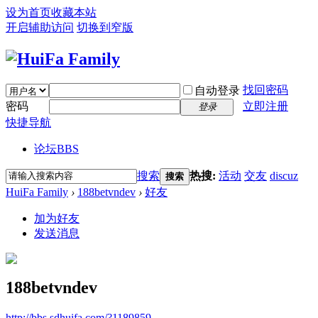
设为首页
收藏本站
开启辅助访问
切换到窄版
找回密码
自动登录
密码
立即注册
登录
快捷导航
论坛
BBS
搜索
热搜:
活动
交友
discuz
搜索
HuiFa Family
›
188betvndev
›
好友
加为好友
发送消息
188betvndev
http://bbs.sdhuifa.com/?1189859