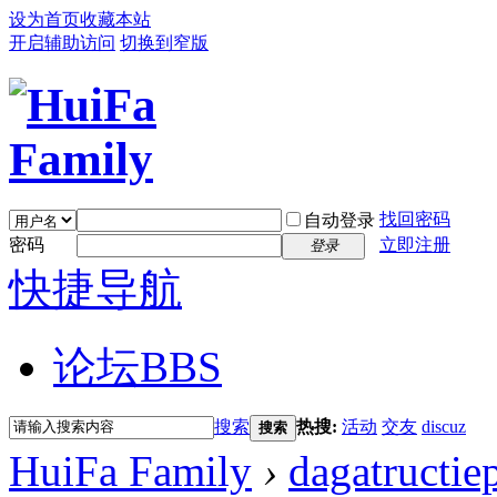
设为首页
收藏本站
开启辅助访问
切换到窄版
找回密码
自动登录
密码
立即注册
登录
快捷导航
论坛
BBS
搜索
热搜:
活动
交友
discuz
搜索
HuiFa Family
›
dagatructie