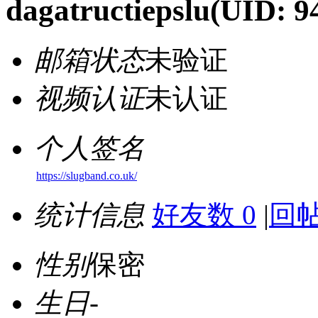
dagatructiepslu
(UID: 9
邮箱状态
未验证
视频认证
未认证
个人签名
https://slugband.co.uk/
统计信息
好友数 0
|
回帖
性别
保密
生日
-