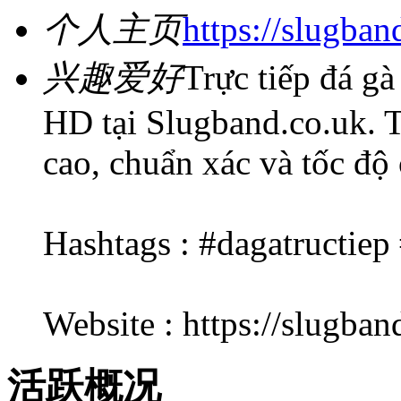
个人主页
https://slugban
兴趣爱好
Trực tiếp đá g
HD tại Slugband.co.uk. 
cao, chuẩn xác và tốc độ
Hashtags : #dagatructie
Website : https://slugban
活跃概况