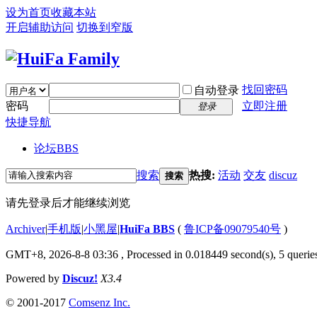
设为首页
收藏本站
开启辅助访问
切换到窄版
找回密码
自动登录
密码
立即注册
登录
快捷导航
论坛
BBS
搜索
热搜:
活动
交友
discuz
搜索
请先登录后才能继续浏览
Archiver
|
手机版
|
小黑屋
|
HuiFa BBS
(
鲁ICP备09079540号
)
GMT+8, 2026-8-8 03:36
, Processed in 0.018449 second(s), 5 queries
Powered by
Discuz!
X3.4
© 2001-2017
Comsenz Inc.