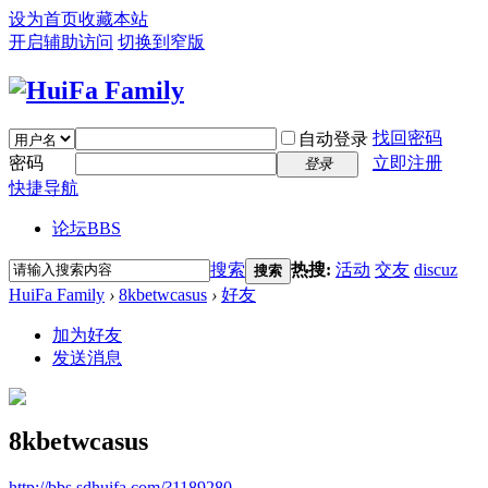
设为首页
收藏本站
开启辅助访问
切换到窄版
找回密码
自动登录
密码
立即注册
登录
快捷导航
论坛
BBS
搜索
热搜:
活动
交友
discuz
搜索
HuiFa Family
›
8kbetwcasus
›
好友
加为好友
发送消息
8kbetwcasus
http://bbs.sdhuifa.com/?1189280