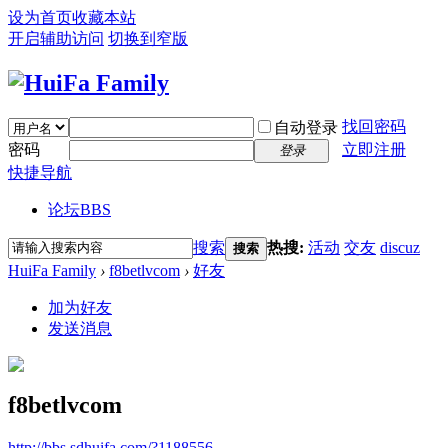
设为首页
收藏本站
开启辅助访问
切换到窄版
找回密码
自动登录
密码
立即注册
登录
快捷导航
论坛
BBS
搜索
热搜:
活动
交友
discuz
搜索
HuiFa Family
›
f8betlvcom
›
好友
加为好友
发送消息
f8betlvcom
http://bbs.sdhuifa.com/?1188556