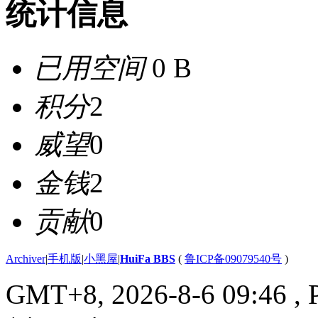
统计信息
已用空间
0 B
积分
2
威望
0
金钱
2
贡献
0
Archiver
|
手机版
|
小黑屋
|
HuiFa BBS
(
鲁ICP备09079540号
)
GMT+8, 2026-8-6 09:46
, 