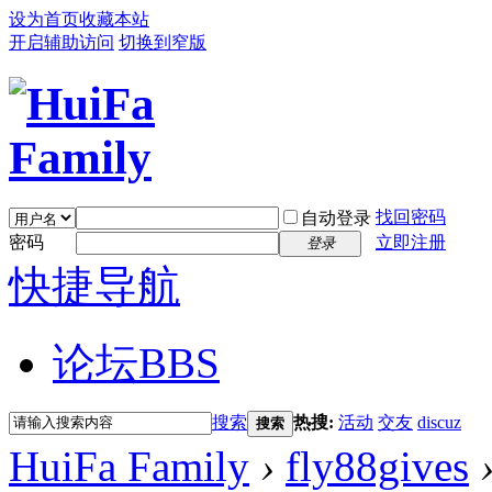
设为首页
收藏本站
开启辅助访问
切换到窄版
找回密码
自动登录
密码
立即注册
登录
快捷导航
论坛
BBS
搜索
热搜:
活动
交友
discuz
搜索
HuiFa Family
›
fly88gives