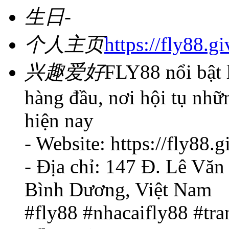
生日
-
个人主页
https://fly88.gi
兴趣爱好
FLY88 nổi bật l
hàng đầu, nơi hội tụ nhữ
hiện nay
- Website: https://fly88.g
- Địa chỉ: 147 Đ. Lê Văn
Bình Dương, Việt Nam
#fly88 #nhacaifly88 #tr