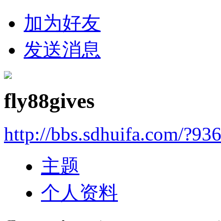
加为好友
发送消息
fly88gives
http://bbs.sdhuifa.com/?93
主题
个人资料