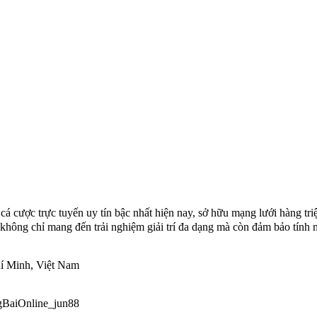
á cược trực tuyến uy tín bậc nhất hiện nay, sở hữu mạng lưới hàng triệ
 không chỉ mang đến trải nghiệm giải trí đa dạng mà còn đảm bảo tính 
í Minh, Việt Nam
BaiOnline_jun88