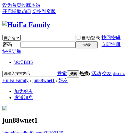
设为首页
收藏本站
开启辅助访问
切换到窄版
找回密码
自动登录
密码
立即注册
登录
快捷导航
论坛
BBS
搜索
热搜:
活动
交友
discuz
搜索
HuiFa Family
›
jun88wnet1
›
好友
加为好友
发送消息
jun88wnet1
http://bbs.sdhuifa.com/?1190139