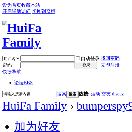
设为首页
收藏本站
开启辅助访问
切换到窄版
找回密码
自动登录
密码
立即注册
登录
快捷导航
论坛
BBS
搜索
热搜:
活动
交友
discuz
搜索
HuiFa Family
›
bumperspy
加为好友