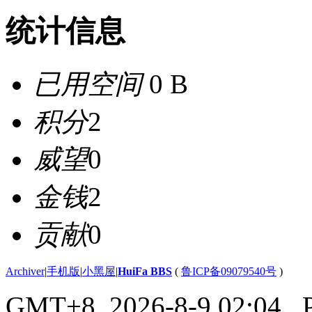
统计信息
已用空间
0 B
积分
2
威望
0
金钱
2
贡献
0
Archiver
|
手机版
|
小黑屋
|
HuiFa BBS
(
鲁ICP备09079540号
)
GMT+8, 2026-8-9 02:04
, 