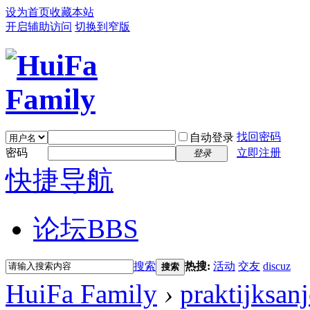
设为首页
收藏本站
开启辅助访问
切换到窄版
找回密码
自动登录
密码
立即注册
登录
快捷导航
论坛
BBS
搜索
热搜:
活动
交友
discuz
搜索
HuiFa Family
›
praktijksan