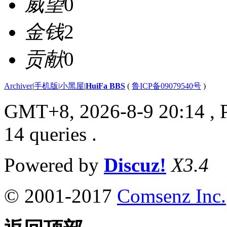
威望
0
金钱
2
贡献
0
Archiver
|
手机版
|
小黑屋
|
HuiFa BBS
(
鲁ICP备09079540号
)
GMT+8, 2026-8-9 20:14
, 
14 queries .
Powered by
Discuz!
X3.4
© 2001-2017
Comsenz Inc.