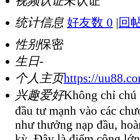
视频认证
未认证
统计信息
好友数 0
|
回帖
性别
保密
生日
-
个人主页
https://uu88.co
兴趣爱好
Không chỉ chú
đầu tư mạnh vào các chư
như thưởng nạp đầu, hoàn 
kỳ. Đây là điểm cộng lớn 