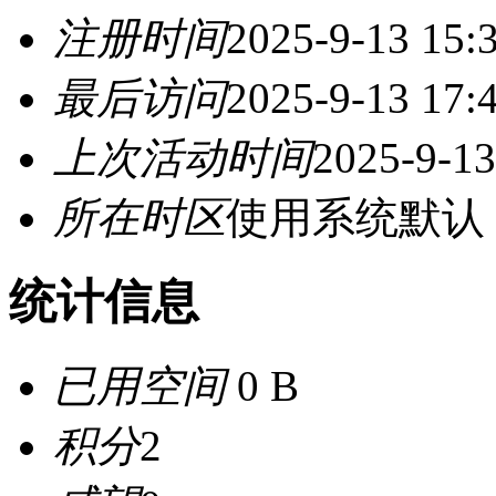
注册时间
2025-9-13 15:
最后访问
2025-9-13 17:
上次活动时间
2025-9-13
所在时区
使用系统默认
统计信息
已用空间
0 B
积分
2